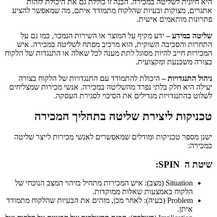
היא חיונית לשליטה במכירה. הבנה זו כוללת גם את היכולת לזהות
אתגרים, מצוקות ובעיות שהלקוח מתמודד איתם, מה שמאפשר להציע
פתרונות מותאמים אישית.
שליטה במידע –
ידע מקיף על המוצר או השירות הנמכר, כמו גם על
התחרות והסביבה השוקית, הוא מרכיב מפתח לשליטה במכירה. איש
המכירות חייב להיות מסוגל לתת מענה לכל שאלה או התנגדות של הלקוח
בצורה משכנעת ומקצועית.
ניהול התנגדויות –
היכולת להתמודד עם התנגדויות של הלקוח בצורה
יעילה היא חלק בלתי נפרד מהשליטה במכירה. אנשי מכירות שמצליחים
לשלוט בהתנגדויות מגדילים את הסיכוי לסגירת העסקה.
טכניקות ליצירת שליטה בתהליך המכירה
ישנן מספר טכניקות ומודלים שמאפשרים לאנשי מכירות לייצר שליטה
במכירה:
שיטת ה SPIN:
Situation (מצב): איש המכירות מתחיל בזיהוי המצב הנוכחי של
הלקוח באמצעות שאלות ממוקדות.
Problem (בעיה): לאחר מכן, מזהים את הבעיות שהלקוח מתמודד
איתן.