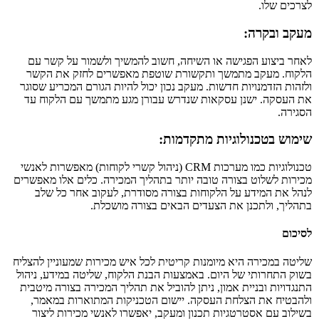
לצרכים שלו.
מעקב ובקרה:
לאחר ביצוע הפגישה או השיחה, חשוב להמשיך ולשמור על קשר עם
הלקוח. מעקב מתמשך ותקשורת שוטפת מאפשרים לחזק את הקשר
ולזהות הזדמנויות חדשות. מעקב נכון יכול להיות הגורם המכריע שסוגר
את העסקה. ישנן עסקאות שנדרש עבורן מגע מתמשך עם הלקוח עד
הסגירה.
שימוש בטכנולוגיות מתקדמות:
טכנולוגיות כמו מערכות CRM (ניהול קשרי לקוחות) מאפשרות לאנשי
מכירות לשלוט בצורה טובה יותר בתהליך המכירה. כלים אלו מאפשרים
לנהל את המידע על הלקוחות בצורה מסודרת, לעקוב אחר כל שלב
בתהליך, ולתכנן את הצעדים הבאים בצורה מושכלת.
לסיכום
שליטה במכירה היא מיומנות קריטית לכל איש מכירות שמעוניין להצליח
בשוק התחרותי של היום. באמצעות הבנת הלקוח, שליטה במידע, ניהול
התנגדויות ובניית אמון, ניתן להוביל את תהליך המכירה בצורה מיטבית
ולהבטיח את הצלחת העסקה. יישום הטכניקות המתוארות במאמר,
בשילוב עם אסטרטגיות תכנון ומעקב, יאפשרו לאנשי מכירות ליצור