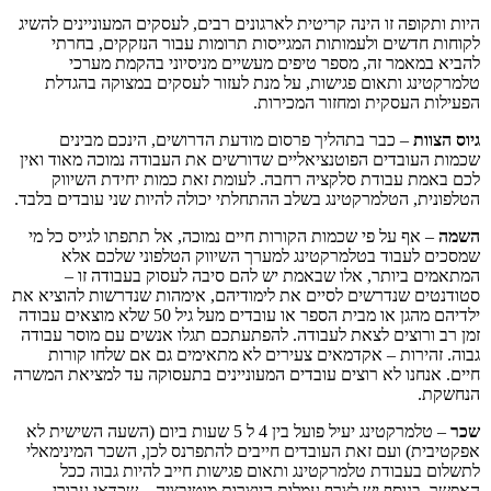
היות ותקופה זו הינה קריטית לארגונים רבים, לעסקים המעוניינים להשיג
לקוחות חדשים ולעמותות המגייסות תרומות עבור הנזקקים, בחרתי
להביא במאמר זה, מספר טיפים מעשיים מניסיוני בהקמת מערכי
טלמרקטינג ותאום פגישות, על מנת לעזור לעסקים במצוקה בהגדלת
הפעילות העסקית ומחזור המכירות.
גיוס הצוות
– כבר בתהליך פרסום מודעת הדרושים, הינכם מבינים
שכמות העובדים הפוטנציאליים שדורשים את העבודה נמוכה מאוד ואין
לכם באמת עבודת סלקציה רחבה. לעומת זאת כמות יחידת השיווק
הטלפונית, הטלמרקטינג בשלב ההתחלתי יכולה להיות שני עובדים בלבד.
השמה
– אף על פי שכמות הקורות חיים נמוכה, אל תתפתו לגייס כל מי
שמסכים לעבוד בטלמרקטינג למערך השיווק הטלפוני שלכם אלא
המתאמים ביותר, אלו שבאמת יש להם סיבה לעסוק בעבודה זו –
סטודנטים שנדרשים לסיים את לימודיהם, אימהות שנדרשות להוציא את
ילדיהם מהגן או מבית הספר או עובדים מעל גיל 50 שלא מוצאים עבודה
זמן רב ורוצים לצאת לעבודה. להפתעתכם תגלו אנשים עם מוסר עבודה
גבוה. זהירות – אקדמאים צעירים לא מתאימים גם אם שלחו קורות
חיים. אנחנו לא רוצים עובדים המעוניינים בתעסוקה עד למציאת המשרה
הנחשקת.
שכר
– טלמרקטינג יעיל פועל בין 4 ל 5 שעות ביום (השעה השישית לא
אפקטיבית) ועם זאת העובדים חייבים להתפרנס לכן, השכר המינימאלי
לתשלום בעבודת טלמרקטינג ותאום פגישות חייב להיות גבוה ככל
האפשר. בנוסף יש לצרף עמלות היוצרות מוטיבציה – שכדאי עבורן