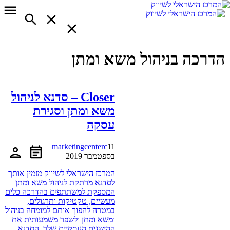
הדרכה בניהול משא ומתן
Closer – סדנא לניהול
משא ומתן וסגירת
עסקה
marketingcenterc
11
בספטמבר 2019
המרכז הישראלי לשיווק מזמין אותך
לסדנא מרתקת לניהול משא ומתן
המספקת למשתתפים בהדרכה כלים
מעשיים, טקטיקות ותרגולים,
במטרה להפוך אותם למומחה בניהול
ומשא ומתן ולשפר משמעותית את
ההישגים העסקיים שלך. הסדנא