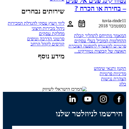
נטוורקינג פנים אל פנים
– בחירה או הכרח ?
שירותים נבחרים
tuvia-rinde
11
ליווי ויעוץ עסקי להגדלת המכירות
בספטמבר 2018
ניהול מכירות חיצוני
מחלקת עסקים
המאמר מתייחס לתהליך קבלת
סרטוני הדרכה וטיפים
ההחלטות המוביל בעלי עסקים
קורסים לקהל הרחב
פרטיים להצטרף לתופעה הצוברת
תאוצה של קבוצות נטוורקינג...
מידע נוסף
תקנון ותנאי שימוש
מדיניות פרטיות
הצהרת נגישות
בלוג
הירשמו לניוזלטר שלנו