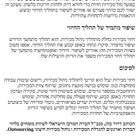
בפועל מול מכירות חזיות כדי לוודא דיוק ולזהות חריגות כלשהן. מעקב זה
יעזור לכם בזיהוי פערים או אזורים לשיפור בתהליך החיזוי וביצוע
התאמות נדרשות לתחזיות עתידיות.
שיפור מתמיד של תהליך החיזוי
חיזוי מכירות כחלק מתהליך ניהול מכירות, הוא תהליך מתמשך הדורש
שיפור מתמיד. סיקרו ונתחו באופן קבוע את תהליך החיזוי, אספו משוב
מצוות המכירות וזהו אזורים לשיפור. חידוד ואופטימיזציה מתמשך של
תהליך חיזוי המכירות משפר את הדיוק והיעילות שלו.
לסיכום
חיזוי מכירות יעיל הוא קריטי לתהליך ניהול מכירות, ויישום שיטות עבודה
מומלצות כגון: שימוש בגישה מונעת נתונים, שיתוף צוות המכירות,
התחשבות במספר גורמים, שימוש בשיטות חיזוי שונות, סקירה ועדכון
תחזיות באופן קבוע, שיתוף פעולה עם מחלקות אחרות, שימוש
בטכנולוגיה וכלים, הגדרת יעדים מציאותיים, ניטור ומדידה של ביצועים
ושיפור מתמיד של תהליך החיזוי יכולים לסייע בשיפור הדיוק
והאפקטיביות של תחזיות המכירות.
הכותב דרור כהן, מנכ"ל חברת המרכז הישראלי לשיווק מומחים בליווי
חברות וארגונים להגדלת המכירות ו ניהול מכירות חיצוני Outsourcing.