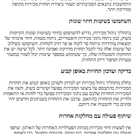
התחשבות בתנאים הסביבתיים תעזור ביצירת תחזית מכירות מקיפה
ומדויקת יותר.
השתמשו בשיטות חיזוי שונות
בתהליך ניהול מכירות, נדרש להשתמש בחיזוי בשיטות שונות הקיימות
בשוק, כגון ניתוח נתוני מכירות היסטוריים, ניתוח מגמות, חיזוי איכותי של
תוצאות עתידיות וניתוח פר לקוח או פר תיק לקוחות. השתמשו בשילוב
של שיטות אלה כדי לקבל תחזית מדויקת ואמינה יותר. לכל שיטה יש את
החוזקות והמגבלות שלה, כך ששימוש במספר שיטות יכול לעזור במזעור
טעויות ושיפור דיוק התחזית.
בדיקה ועדכון תחזיות באופן קבוע
כחלק מתהליך ניהול מכירות יש לבדוק ולעדכן באופן קבוע את תחזיות
המכירות בהתבסס על ביצועי המכירות בפועל ושינויים בשוק. השוו את
המכירות החזויות שלכם עם נתוני המכירות בפועל כדי לזהות אי התאמות
ולדייק את התחזית בהתאם. עדכנו את התחזית כשנתונים חדשים יהיו
זמינים כדי להבטיח את דיוקם.
שיתוף פעולה עם מחלקות אחרות
אין לעשות חיזוי מכירות מנותק הפעילויות האחרות של הארגון. שתפו
פעולה עם מחלקות אחרות, כגון שיווק, פיננסים ותפעול, כדי לאסוף