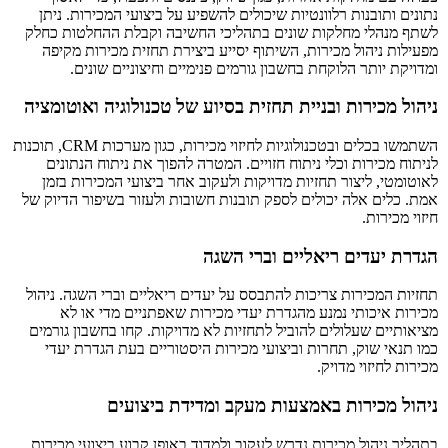
נתונים ותובנות רלוונטיות שיכולים להשפיע על ביצועי המכירות. ניתן
לשתף מנהלי מחלקות שונים בתהליכי החשיבה וקבלת ההחלטות כחלק
מפעילות ניהול מכירות, השיתוף יסייע ביצירת תחזית מכירות מקיפה
ומדויקת יותר הלוקחת בחשבון גורמים פנימיים וחיצוניים שונים.
ניהול מכירות ובניית תחזית בסיוע של טכנולוגיה ואוטומציה
השתמשו בכלים ובטכנולוגיות לחיזוי מכירות, כגון מערכות CRM, תוכנות
לניתוח מכירות וכלי ניתוח חזויים. המטרה להפוך את ניתוח הנתונים
לאוטומטי, ליצור תחזיות מדויקות ולעקוב אחר ביצועי המכירות בזמן
אמת. כלים אלה יכולים לספק תובנות חשובות ולעזור בשיפור הדיוק של
חיזוי מכירות.
הגדרת יעדים ריאליים וברי השגה
תחזיות המכירות צריכות להתבסס על יעדים ריאליים וברי השגה. ניהול
מכירות איכותי נמנע מהגדרת יעדי מכירות שאפתניים מדי או לא
מציאותיים שעלולים להוביל לתחזיות לא מדויקות. קחו בחשבון גורמים
כמו תנאי שוק, תחרות וביצועי מכירות היסטוריים בעת הגדרת יעדי
מכירות לחיזוי מדויק.
ניהול מכירות באמצעות מעקב ומדידת ביצועים
בתהליך ניהול מכירות נדרש לעקוב ולמדוד באופן קבוע ביצועי מכירות