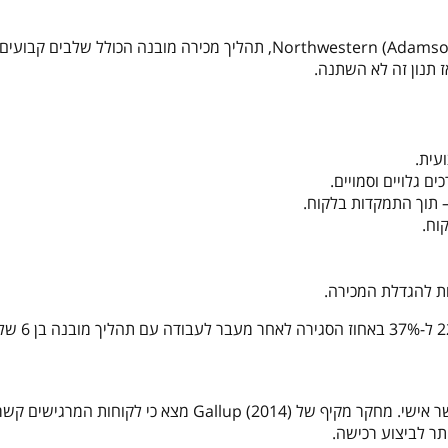
על פי מחקר שנערך באוניברסיטת Northwestern (Adamson, Dixon & Toman, 2012), תהליך מכירה מובנה הכולל שלב
עית.
 גלויים וסמויים.
תוך התמקדות בלקוח.
וח.
ת להגדלת המכירה.
דוגמה- חברת טכנולוגיה ישראלית מוכרת, דיווחה על עלייה מ
אנשים קונים מאנשים שהם מרגישים לגביהם ביטחון ותחושת קשר אישי. מחקר מקיף של Gallup (2014) מצא כי לקוח