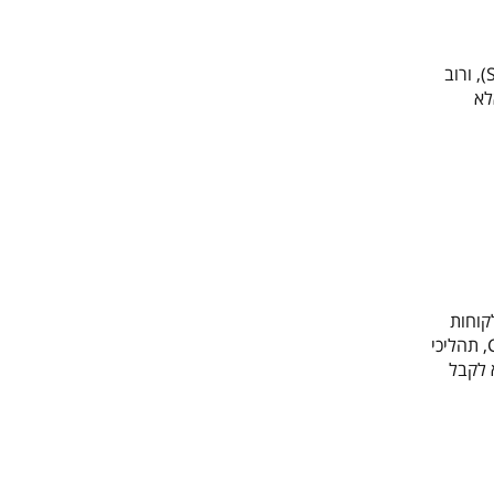
מחקרים מראים כי ל-57% מהלקוחות הפוטנציאליים יש לפחות התנגדות אחת עיקרית לפני קבלת החלטה (Salesforce Research, 2022), ורוב
לא
בפגישה הראשונה. מחקר של The Brevet Group מצביע על כך ש-80% מהלקוחות
זקוקים ל-5 פניות לפחות עד לסגירה, אך 44% מהנציגים נוטשים לאחר הפנייה הראשונה בלבד. בשנים האחרונות, החל ממגפת ה COVID, תהליכי
ם מקבלים החלטה שלא לקבל