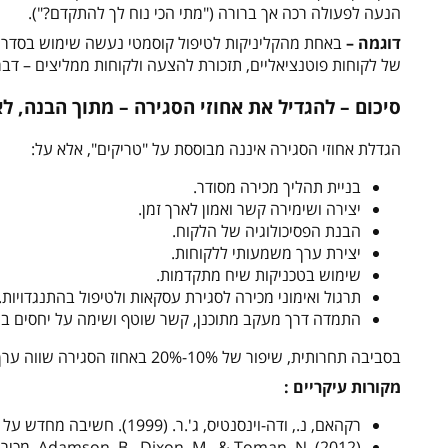
הנעה לפעולה רכה אך ברורה ("מתי הכי נוח לך להתקדם?").
דוגמה –
של לקוחות פוטנציאליים, תזכורת להצעה ולקוחות ממליצים – דבר שהביא לעלייה של 40% ב
סיכום – להגדיל את אחוזי הסגירה – מתוך הבנה, ל
הגדלת אחוזי הסגירה איננה מבוססת על "טריקים", אלא על:
בניית תהליך מכירה מסודר.
יצירה ושימירה קשר ואמון לארך זמן.
הבנת הפסיכולוגיה של הלקוח.
יצירת ערך משמעותי ללקוחות.
שימוש בטכניקות שיח מתקדמות.
תרגול ואימוני מכירה לסגירת עסקאות ולטיפול בהתנגדויות.
התמדה דרך מעקב מתוכנן, קשר שוטף ושימה על יחסים בינ
בסביבה תחרותית, שיפור של 10%-20% באחוז הסגירה שווה ערך להגדלת מחזור העסק בעשרות אחוזים – בלי להוציא שקל נוסף על שיווק .
מקורות עיקריים :
רקהאם, נ., ודה-וינסנטיס, ג'.ר. (1999). חשיבה מחדש על כוח המכירות . הוצאת הספרים של הרווארד ביזנס.
Adamson, B., Dixon, M., & Toman, N. (2012). מכירת הצ'לנג'ר . פורטפוליו/פינגווין.