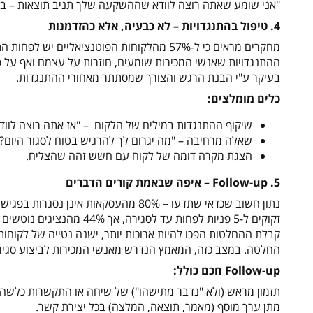
"אני שומע שאתה רוצה לוודא שההשקעה שלך תניב תוצאות – בדיו
4. טיפול בהתנגדויות – לא כבעיה, אלא כהזדמנות
ההתנגדויות שאנשי המכירות שומעים, חוזרות על עצמם ואף על פ
בעיקר ע"י הבנת הרגש והצורך שמסתתר מאחורי ההתנגדות.
כלים מומלצים:
שיקוף ההתנגדות במילים של הלקוח – "אז אתה רוצה לוו
שאלה מרחיבה – "מה יגרום לך להרגיש בטוח לסגור היום?"
הצגת מקרה דומה של לקוח עם חשש זהה שהצליח.
5. Follow-up – איפה שבאמת קורים הדברים
החלטה. במצב כזה, המאמץ הנדרש מאנשי המכירות לביצוע סגירת ע
Follow-up חכם כולל:
תזמון מראש (ולא "נדבר מתישהו") של שיחה או התקשרות כלשהי –
מתן ערך מוסף (מאמר, תוצאה, המלצה) בכל יצירת קשר.