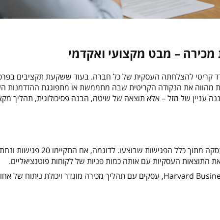
 מכירה – מבט מקצועי ואקדמי
מדד קריטי להצלחתה העסקית של כל חברה. בעוד ששקעת תקציבים בפרסו
ירות מהווה את הנקודה הקריטית שבה מתממשת או מתפוגגת ההזדמנות ה
נה עניין של מזל – אלא תוצאה של שיטה, הבנה פסיכולוגית, תהליך מקצ
לפי מחקר של Harvard Business Review (Rackham & DeVincentis, 1999), עסקים עם תהליך מכירה מוגדר ויכולת נית