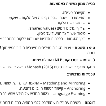
בניית אמון נעשית באמצעות
הקשבה פעילה.
התאמת טון, שפה ושפת גוף לזה של הלקוח – שיקוף.
שימוש בשם הלקוח.
שיקוף ערכים דומים (shared values).
סיפור אישי קצר המעיד על ניסיון.
רצץ הסכמות – הסכמות הדדיות שגורמת ללקוח להתחבר אל
טיפ מהשטח –
דומה.
3. שימוש בטכניקות NLP והובלת שיחה
מחקר שנערך באוניברסיטת Monash (2015) הראה כי שימוש בטכניקות NLP בשיחה ובפגישה עסקית משפר את אחוזי הסגירה ב-17% בממוצע.
טכניקות מרכזיות:
Matching and Mirroring – התאמה עדינה של שפת גוף ומילים.
Anchoring – קישור רגשות חיוביים להצעה.
Language Framing – ניסוח מחדש של מידע שמעורר התנגדות.
דוגמה
– בשיחה עם לקוח שמתלבט לגבי המחיר, במקום לומר "אני 