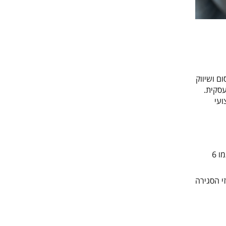
ם ושיווק
עסקית.
ועי
אחוז סגירה (Close Rate) מייצג את שיעור הפגישות שהובילו לעסקה מתוך כלל הפגישות שבוצעו. לדוגמה, אם התקיימו 20 פגישות ונחתמו 6
וח של אחוזי הסגירה