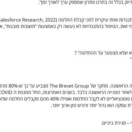
ק בגלל זה בחרנו פתרון שמספק ערך לאורך זמן".
י זאת, הטיפול בהתנגדויות לא נעשה רק באמצעות "תשובות מובנות", א
דא שלא תצטער על ההחלטה" ?
נתון חשוב שכדאי שתדעו – 80% מהעסקאות אינן נסגרות 
קבלת ההחלטות הפכו להיות ארוכות יותר, ישנה נטייה של לקוחות פוטנציאליים לא לקבל החלטות ואפילו 40% מה
סקה הוא גדול יותר ודורש זמן ארוך יותר.
 סגירת ביניים.