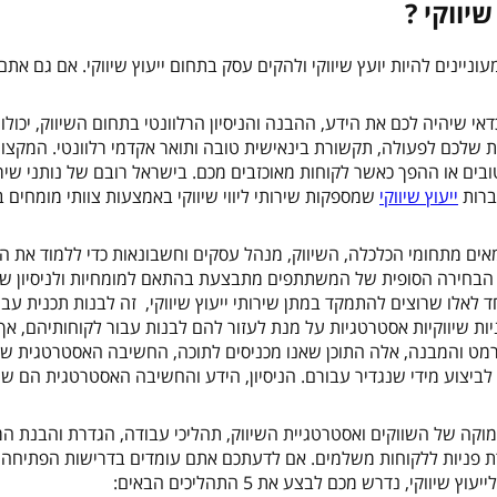
יווקי ?
וניינים להיות יועץ שיווקי ולהקים עסק בתחום ייעוץ שיווקי. אם גם אתם
כדאי שיהיה לכם את הידע, ההבנה והניסיון הרלוונטי בתחום השיווק, יכולו
 שלכם לפעולה, תקשורת בינאישית טובה ותואר אקדמי רלוונטי. המקצוע
בים או ההפך כאשר לקוחות מאוכזבים מכם. בישראל רובם של נותני שירות
חברות
ייעוץ שיווקי
שמספקות שירותי ליווי שיווקי באמצעות צוותי מומחים 
אים מתחומי הכלכלה, השיווק, מנהל עסקים וחשבונאות כדי ללמוד את ה
תהליך, הבחירה הסופית של המשתתפים מתבצעת בהתאם למומחיות ולניסיון ש
לאלו שרוצים להתמקד במתן שירותי ייעוץ שיווקי, זה לבנות תכנית עבו
ות שיווקיות אסטרטגיות על מנת לעזור להם לבנות עבור לקוחותיהם, א
רמט והמבנה, אלה התוכן שאנו מכניסים לתוכה, החשיבה האסטרטגית שאנ
לביצוע מידי שנגדיר עבורם. הניסיון, הידע והחשיבה האסטרטגית הם ש
 עמוקה של השווקים ואסטרטגיית השיווק, תהליכי עבודה, הגדרת והבנת המ
מרת פניות ללקוחות משלמים. אם לדעתכם אתם עומדים בדרישות הפתיחה 
וקי, נדרש מכם לבצע את 5 התהליכים הבאים: