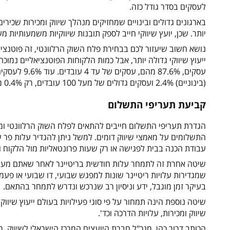
לעסקים בסדר גודל כזה.
בארגונים גדולים ובינויים שמחזיקים מנהלך שיווק ומכירות שכירים,
יותר. שכן, יועץ שיווקי חייב לספק תובנות שיווקיות משמעותיות 
נושא חשוב שיעזור לכם בבחירת פלח השוק הרלוונטי, זה פוטנציא
(בינוניים) 2.4% ועסקים גדולים של מעל 100 עובדים, רק 0.4% מהשוק.
קביעת תעריפי התשלום
הגדרת תעריפי התשלום חייבים להתאים לפלח השוק הרלוונטי ומ
התשלומים על מאמצי שיווק דומים. למשל ניתן להגדיר עלות פר שעת 
עבודת הכנה בבית לפגישה או רק שעות פרונטאליות מול הלקוח וכ
שיטה אחרת זה לתמחר עלות חודשית בריטיינר לאחר שאתם מערי
שמגדירות עלויות ריטיינר שונות למפגש שבועי, דו שבועי או פעמיי
בעיקר זמן מוגבל, ידע וניסיון רב שנרכש ונדרש לתמחר בהתאם.
שיטה נוספת הינה תמחור על פי סוגי פעילויות בעולם ייעוץ שיווקי –
שיווק ומכירות, עלויות הדרכה וכד'.
הכותב דרור כהן, מנכ"ל חברת היועצים המרכז הישראלי לשיווק, מו