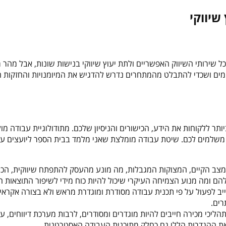
ל שירותי השיווק האפשריים ולתת יעוץ שיווקי בנישות שונות, אבל מהר מ
ומים ושכדי להתבלט מהמתחרים נדרש להדגיש את המיומנויות והחזקות ה
תר ללקוחות את הידע, הכישורים והניסיון שלכם. מתודולוגיית עבודה מול
שלמים לכם. שיטת עבודה מומלצת שאני מלמד בבית הספר ליועצים עס
צב הקיים, המצוקות המגבלות, מה מונע מהעסק להתפתח שיווקית, הכר
הם ומה מנוע הצמיחה העיקרי שיכול להיות כוח מידי לשיפור התוצאות ה
חייב לפעול על פי תכנית עבודה מסודרת ומוגדרת מראש ולא בצורה אקראי
רים.
תהליכי מכירה חייבים להיות מוגדרים ומסודרים, לרבות מערכת דיווחים, עד
 את ההגדרות הללו גם כחלק מתוכנית העבודה האסטרטגית.