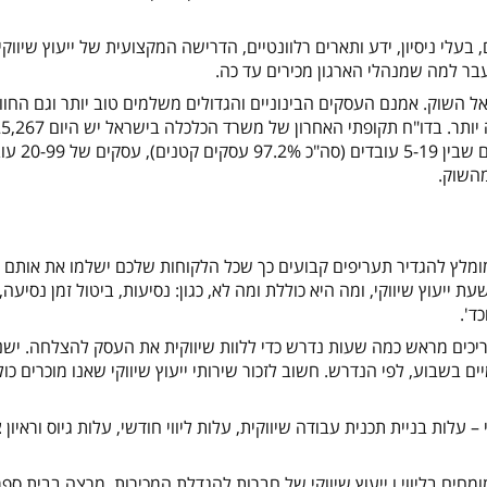
 בעלי ניסיון, ידע ותארים רלוונטיים, הדרישה המקצועית של ייעוץ שיווקי
מעבר למה שמנהלי הארגון מכירים עד כה.
ל השוק. אמנם העסקים הבינוניים והגדולים משלמים טוב יותר וגם החוו
ייעוץ שיווקי גדולה יותר, אבל כמות הלקוחות הפוטנציאליים נמוכה יותר. בדו"ח תקופתי האחרון ש
עסקים, 87.6% מהם, עסקים של עד 4 עובדים. עוד .6%
ומלץ להגדיר תעריפים קבועים כך שכל הלקוחות שלכם ישלמו את אותם
ייעוץ שיווקי, ומה היא כוללת ומה לא, כגון: נסיעות, ביטול זמן נסיעה
ד'.
כים מראש כמה שעות נדרש כדי ללוות שיווקית את העסק להצלחה. ישנ
ם בשבוע, לפי הנדרש. חשוב לזכור שירותי ייעוץ שיווקי שאנו מוכרים כול
 עלות בניית תכנית עבודה שיווקית, עלות ליווי חודשי, עלות גיוס וראיון צ
מחים בליווי ו ייעוץ שיווקי של חברות להגדלת המכירות, מרצה בבית ספר