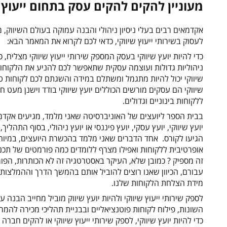
מעוניין להקים להקים עסק בתחום ייעוץ ש
אקדמאים רבים בעלי ניסיון ניהולי והבנה עמוקה בעולם השיווק, מע
לעסוק בשירותי ייעוץ שיווקי, כדאי לכם לקרוא את המאמר הבא:
כדי להיות יועץ שיווקי בעסק המספק שירותי ייעוץ שיווקי מצליח, 
ניהוליות גדולות ועוצמה עסקית שתאפשר לכם להניע את הלקוחות
שיווקי יכול להיות מתגמל ומשתלם במידה והשגתם לכם לקוחות טו
שיווקי הם עסקים מורשים הכוללים יועץ שיווקי בודד וישנן מעט 
ללקוחות בינוניים וגדולים.
בבית הספר ליועצים של האוניברסיטה שאני מלמד, מגיעים אקדמ
יועץ שיווקי, יועץ עסקי, יועץ פיננסי או יועץ ניהולי, בסוף ה
הגיעו לקורס. אחד הדברים שאני מלמד בהכשרת היועצים, במיוחד 
אופרטיבית ללקוחות ואפילו מצרף ללומדים כמה פורמטים של תכני
זה מספיק ? כמובן שלא, העיקר באסטרטגיה זה לא הכותרות, הפו
עבורם, הכיוון שאנו רוצים להוביל אותם בהמשך הדרך וההמלצות 
מידת הצלחת הלקוחות שלנו.
לספק שירותי ייעוץ שיווקי ולהיות יועץ שיווק מוביל מחייב הבנה
השונות, פילוח לקוחות פוטנציאליים ובבניית תהליכי מכירה לה
כדי להיות יועץ שיווקי, לספק שירותי ייעוץ שיווקי או להקים חברה לייעוץ שיו