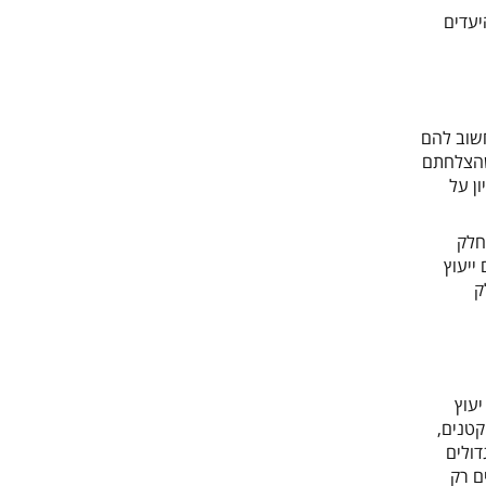
יעדים
חשוב להם
 שהצלחתם
ן על
חלק
ייעוץ
ק
עוץ
קטנים,
דולים
ם רק