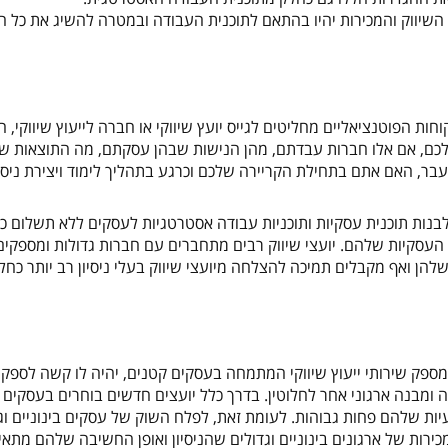
 השיווק והמכירות יהיו בהתאם לתוכנית העבודה ובמטרה להשיג את כל ה
ות הפוטנציאליים מחליטים לגייס יועץ שיווקי או חברה לייעוץ שיווקי, 
ן שלכם, אם אלו חברות עבדתם, מהן הנישות שבהן עסקתם, מה התוצאות
עבר, האם אתם בתחילת הקריירה שלכם וכרגע בתהליך לימוד ויצירת ניסיו
 לבנות תוכנית עסקיות ותוכניות עבודה אסטרטגיות לעסקים ללא תשלום כ
 העסקיות שלהם. יועצי שיווק רבים מתחברים עם חברות גדולות ומספקים 
להן ואף מקבלים תמיכה להצלחה מיועצי שיווק בעלי ניסיון רב יותר כחל
פק שירותי ייעוץ שיווקי המתמחה בעסקים קטנים, יהיה לו קשה לספק י
ה ומבנה ארגוני אחר לחלוטין. בדרך כלל יועצים חדשים בוחרים בעסקים 
ת שלהם פחות גבוהות. לעומת זאת, לפלח השוק של עסקים בינוניים וג
מכירות של ארגונים בינוניים וגדולים שהניסיון ואופן החשיבה שלהם מתאי