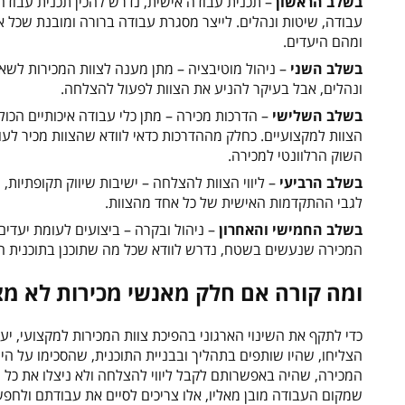
בשלב הראשון
– תכנית עבודה אישית, נדרש להכין תכנית עבודה
עבודה, שיטות ונהלים. לייצר מסגרת עבודה ברורה ומובנת שכל 
ומהם היעדים.
בשלב השני
– ניהול מוטיבציה – מתן מענה לצוות המכירות לשא
ונהלים, אבל בעיקר להניע את הצוות לפעול להצלחה.
בשלב השלישי
– הדרכות מכירה – מתן כלי עבודה איכותיים הכו
הצוות למקצועיים. כחלק מההדרכות כדאי לוודא שהצוות מכיר לעו
השוק הרלוונטי למכירה.
בשלב הרביעי
– ליווי הצוות להצלחה – ישיבות שיווק תקופתיות
לגבי ההתקדמות האישית של כל אחד מהצוות.
בשלב החמישי והאחרון
– ניהול ובקרה – ביצועים לעומת יעדים
המכירה שנעשים בשטח, נדרש לוודא שכל מה שתוכנן בתוכנית
ומה קורה אם חלק מאנשי מכירות לא מצל
כדי לתקף את השינוי הארגוני בהפיכת צוות המכירות למקצועי, י
הצליחו, שהיו שותפים בתהליך ובבניית התוכנית, שהסכימו על 
המכירה, שהיה באפשרותם לקבל ליווי להצלחה ולא ניצלו את כל
שמקום העבודה מובן מאליו, אלו צריכים לסיים את עבודתם ולח