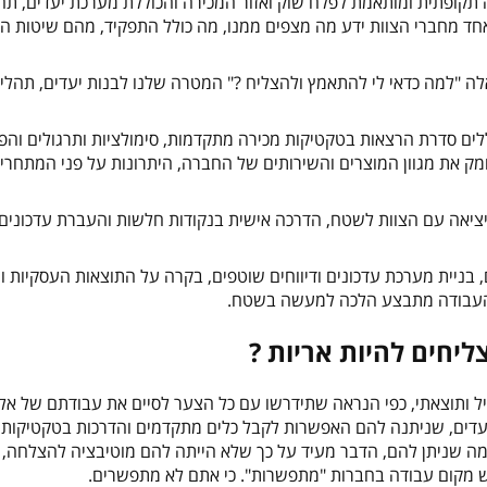
 תקופתית ומותאמת לפלח שוק ואזור המכירה והכוללת מערכת יעדים, תהל
אחד מחברי הצוות ידע מה מצפים ממנו, מה כולל התפקיד, מהם שיטות ה
לה "למה כדאי לי להתאמץ ולהצליח ?" המטרה שלנו לבנות יעדים, תהליכ
ללים סדרת הרצאות בטקטיקות מכירה מתקדמות, סימולציות ותרגולים והפ
מק את מגוון המוצרים והשירותים של החברה, היתרונות על פני המתחרי
, יציאה עם הצוות לשטח, הדרכה אישית בנקודות חלשות והעברת עדכונים
, בניית מערכת עדכונים ודיווחים שוטפים, בקרה על התוצאות העסקיות ו
 העבודה מתבצע הלכה למעשה בשטח.
יחים להיות אריות ?
עיל ותוצאתי, כפי הנראה שתידרשו עם כל הצער לסיים את עבודתם של אל
היעדים, שניתנה להם האפשרות לקבל כלים מתקדמים והדרכות בטקטיקות 
 מה שניתן להם, הדבר מעיד על כך שלא הייתה להם מוטיבציה להצלחה,
פש מקום עבודה בחברות "מתפשרות". כי אתם לא מתפשרים.