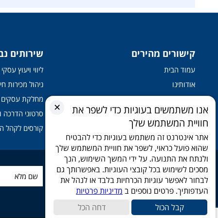
קישורים מהירים
שירותים נב
עמוד הבית
ליווי ויעוץ עסק
אודותינו
ניהול מכירות חיצ
בין לקוחותינו
מחלקת עסקים
✕
אנו משתמשים בעוגיות כדי לשפר את
קורסים והדרכות
סרטוני הדרכה ו
חוויית המשתמש שלך
שירותים
קורסים לקהל ה
אתר אינטרנט זה משתמש בעוגיות כדי להבטיח
שהוא פועל כראוי, לשפר את חוויית המשתמש שלך
ולנתח את התנועה. על ידי המשך השימוש, הנך
מסכים לשימוש בכל קובצי העוגיות. באפשרותך גם
הירשמו לניוזלטר שלנו
לבחור לאפשר עוגיות הכרחיות בלבד או לנהל את
העדפותיך. פרטים נוספים ב
מדיניות פרטיות
קבל הכול
דחה הכל