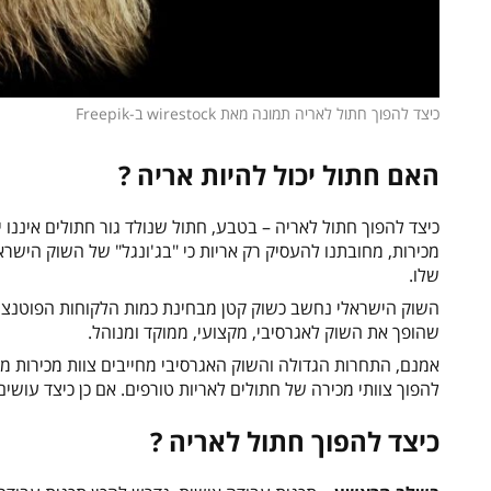
כיצד להפוך חתול לאריה תמונה מאת wirestock ב-Freepik
האם חתול יכול להיות אריה ?
כיצד להפוך חתול לאריה – בטבע, חתול שנולד גור חתולים איננו יכ
מכירות, מחובתנו להעסיק רק אריות כי "בג'ונגל" של השוק הישרא
שלו.
השוק הישראלי נחשב כשוק קטן מבחינת כמות הלקוחות הפוטנציא
שהופך את השוק לאגרסיבי, מקצועי, ממוקד ומנוהל.
אמנם, התחרות הגדולה והשוק האגרסיבי מחייבים צוות מכירות מקצו
להפוך צוותי מכירה של חתולים לאריות טורפים. אם כן כיצד עושים
כיצד להפוך חתול לאריה ?