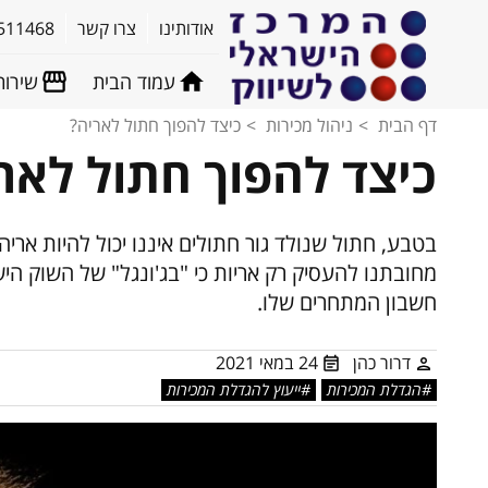
אודותינו
צרו קשר
511468
עמוד הבית
שירות
דף הבית
ניהול מכירות
כיצד להפוך חתול לאריה?
כיצד להפוך חתול לאר
בטבע, חתול שנולד גור חתולים איננו יכול להיות אריה 
מחובתנו להעסיק רק אריות כי "בג'ונגל" של השוק היש
חשבון המתחרים שלו.
דרור כהן
24 במאי 2021
הגדלת המכירות
ייעוץ להגדלת המכירות