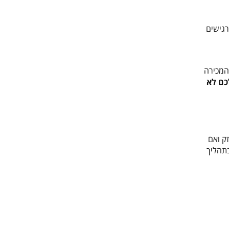
גישים
מחזור המכירה
כם לא
ק ואם
בתהליך