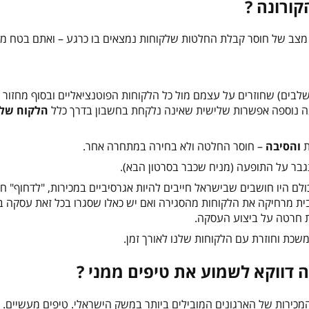
ורונה ?
צב של חוסר קבלת החלטות שלקוחות נמצאים בו כרגע – ואתם בטח מר
ב אנשי המכירות מניחים שתהליך המכירה הוא ליניארי (4 או 5 שלבים) שחוזרים על עצמם מול כל הלקוחות הפוטנציאליים ובסוף 
ה נוספה אפשרות שלישית שאינה נלקחת בחשבון בדרך כלל
הלקוח של
והסיבה
– חוסר החלטה ולא בחירה במתחרה אחר.
בר על התופעה (מניח שכבר בסרטון הבא).
לם היו חושבים שבישראל חייבים להיות אגרסיביים במכירות, "לדחוף" חז
בית מרחיקה את הלקוחות מהסגירה ואם יש כאלו שסגרו בכל זאת עסקה 
ות חרטה על ביצוע העסקה.
כת וחוזרת עם הלקוחות שלנו לאורך זמן.
 דווקא לשמוע את טיפים ממני ?