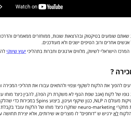
ות שאתם שומעים בטיקטוק ובהרצאות שונות, ממוחזרים ממאמרים והדרכו
 המרכז הישראלי לשיווק, מלווים ארגונים וחברות בתהליכי
יעוץ שיווקי
להג
ירה ?
ודעים להפוך את הלקוח לשקוף וצפוי ולהתאים עבורו את תהליכי המכירה ו
פו של לקוח (אגב שפת הגוף לא משקרת רק הפה), להבין כיצד מוחו עו
תנועות העיניים, לנתח את סגנון התקשורת שלו, להשתמש בטקטיקות מעולם ה NLP, כגון שיקוף ועיגו
את עצמו, להציג את הפתרונות מותאמים לצורכי הלקוח באמצעות מחקרי neuro-marketing שחקרו כיצד מוחו של הלק
הלקוח
לא
ירגיש ש "דוחפים" לו מוצרים או שירותים, אלא יצירת תחושה ע