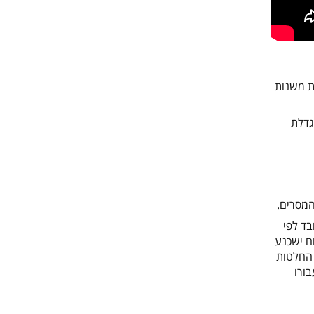
ת משנות
דלת
המסרים.
בד לפי
ן, ביצוע Spins במכירות כדי שהלקוח ישכנע
וח עובד בקבלת החלטות
בורו