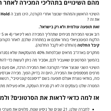
מהם השינויים בתהליכי המכירה לאחר הק
השינוי הראשון והמהותי שנוצר אחרי הקורנה, הינו מצב ה
Hold
מ
את זה ?
זאת תופעה עולמית ולא רק בישראל.
רו
הלקוח הפוטנציאלי בוחר אתכם או במתחרה שלכם. לאחר הקורונ
קיבל החלטה
(הוחלט לא לקבל החלטה).
מחקרים בארה"ב מראים שבלפחות 40% מהעסקאות שלא נסגרות
בהמשך הסרטונים שאעביר לכם, אסביר מה ניתן לעשות כדי להתג
השינוי השני שנוצר אחרי הקורונה זאת המכירה הרכה, אם פעם כו
מרפים מפספסים את המכירה, היום זה בדיוק הפוך. מכירה אגרסי
כזה, בוודאי נוצרת אצלם תופעה בשם "דיסוננס קוגניטיבי", רגש
המטרה שלנו בעסקים זה לא רק סגירת העסקה, אלא פעילות מתמש
אז למה כדאי לראות את הסרטונים? ולמה
לחברה שלנו, 21 שנים של ניסיון שטח, מלווים את מערכי המכירות של הארגונים המובילים ביותר במשק הישראלי. טיפים מעשיים.