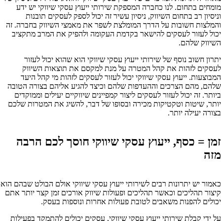
מומחים בתחום. לנו כחברה המספקת שירותי ייעוץ עסקי שיווקי יש ידע
וניסיון רב בתחום השיווק, ניסיון עשיר זה יכול לספק לעסקים תובנות
והמלצות חשובות על הדרך המומלצת לשפר את מאמצי השיווק בחברה. זה
יכול לעזור לעסקים להישאר בקדמת העקומה ולהפיק את המרב מתקציב
השיווק שלהם.
יתרון חשוב נוסף של שירותי ייעוץ עסקי שיווקי הוא שהוא יכול לעזור
לעסקים לזהות את קהל המטרה על מנת למקסם את תוצאות השיווק
המבוצעות. ייעוץ עסקי שיווקי יכול לעזור לעסקים לזהות מי קהל היעד
שלהם, מהם הצרכים וההעדפות שלהם וכיצד להגיע אליהם בצורה הטובה
ביותר. זה יכול לעזור לעסקים ליצור קמפיינים שיווקיים יעילים וממוקדים
יותר, שיטות וטקטיקות מכירה ובסופו של דבר, להשיג את המטרות שלכם
בצורה יעילה יותר.
זמן = כסף, ייעוץ עסקי שיווקי חוסך לכם הרבה
מזה
כאמור יש יתרונות רבים לשירותי ייעוץ עסקי שיווקי אולם הבולט שבהם הוא
קיצור תהליכים וכאשר תהליכים ופעולות שיווק אורכים זמן קצר יותר אתם
יכולים להפנות משאבים לטובת פעולות אחרות ונוספות בעסק.
על ידי קבלת שירותי ייעוץ עסקי שיווקי, עסקים יכולים להתמקד בפעילות