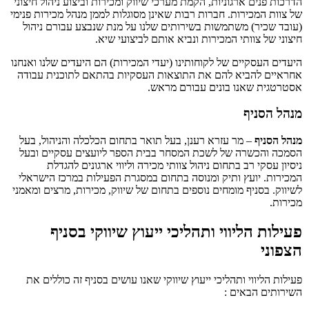
הדרכות פנים ארגוניות, הקמת מערכי שיווק ומכירות וביצוע ניהול חיצוני
של צוות המכירות. חברות רבות שאינן מסוגלות לממן מנהל מכירות פנימי
(עובד שכיר) משתמשות בשירותים שלנו על מנת שנבצע עבורם ניהול
חיצוני של צוותי המכירות ונביא אותם לביצועי שיא.
היעדים העסקיים של לקוחותינו (יעדי המכירות) הם היעדים שלנו ואנחנו
אחראיים להביא להם את התוצאות העסקיות בהתאם לתוכנית עבודה
אסטרטגית שאנו בונים עבורם מראש.
מנהל הסניף
מנהל הסניף
– מר עזרא רענן, בעל תואר בתחום הכלכלה והניהול, בעל
הסמכה והכשרה של לשכת המסחר בבית הספר ליועצים עסקיים ובעל
ניסיון עסקי רב בתחום ניהול צוותי מכירה וליווי ארגונים להגדלת
המכירות. יועץ ותיק ומנוסה בתחום במסגרת הפעילות במרכז הישראלי
לשיווק. בסניף מומחים נוספים בתחום של שיווק, מכירות, מרצים ומאמני
מכירות.
פעילות הליווי ותהליכי ייעוץ שיווקי בסניף
הצפוני
פעילות הליווי ותהליכי ייעוץ שיווקי שאנו עושים בסניף זה כוללים את
השירותים הבאים :