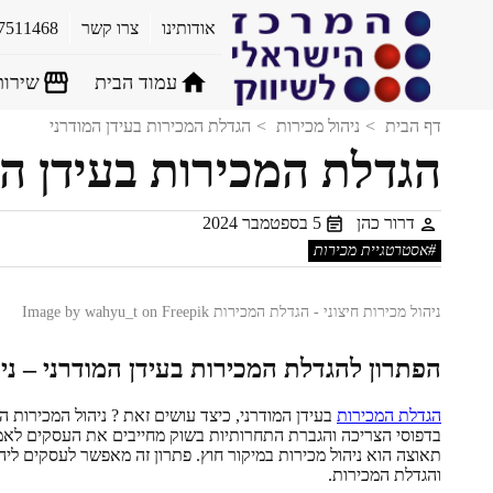
אודותינו
צרו קשר
7511468
עמוד הבית
שירות
דף הבית
ניהול מכירות
הגדלת המכירות בעידן המודרני
הגדלת המכירות בעידן המ
דרור כהן
5 בספטמבר 2024
אסטרטגיית מכירות
ניהול מכירות חיצוני - הגדלת המכירות Image by wahyu_t on Freepik
הפתרון להגדלת המכירות בעידן המודרני – ניה
הגדלת המכירות
בעידן המודרני, כיצד עושים זאת ? ניהול המכירות ה
בדפוסי הצריכה והגברת התחרותיות בשוק מחייבים את העסקים לאמץ
תאוצה הוא ניהול מכירות במיקור חוץ. פתרון זה מאפשר לעסקים ליהנ
והגדלת המכירות.