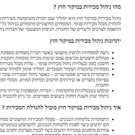
מהו ניהול מכירות במיקור חוץ ?
ניהול מכירות במיקור חוץ הוא תהליך שבו חברה משתמשת בשירותים ש
להחזיק מנהל מכירות פנימי. המומחים החיצוניים מתמחים בניהול כ
התאמה לצרכים וליעדים של החברה. הניסיון המצטבר של חברות ניהו
יתרונות ניהול מכירות במיקור חוץ
גישה למומחיות ולניסיון מקצועי כאשר חברת מומחים מספקת במ
מנהלים חיצוניים מביאים עמם שיטות מכירה מוכחות ותובנות
חיסכון בזמן ובעלויות ניהול מכירות פנימי – עלות מנהל מכירו
מומחיות בהכשרה ושימור העובדים. תהליך אימון ולמידה שוט
התמקדות ביעדים אסטרטגיים – כאשר ניהול המכירות עובר ל
בפיתוח מוצרים או שירותים חדשים ובחיזוק המותג. מנהלי המ
החברה.
שימוש בטכנולוגיות מתקדמות – חברות המספקות שירותי מיקור
ניתוחי שוק והצגת דוחות ביצועים מפורטים. כך ניתן להבטיח נ
איך ניהול מכירות במיקור חוץ מוביל להגדלת המכירות ?
התמקדות בלקוחות הנכונים – מנהלי המכירות החיצוניים ממוקד
הם יודעים כיצד לפנות ללקוחות הנכונים, להשתמש בטקטיקות
צוותים מיומנים במכירה יודעים כיצד לבנות מערכת יחסים עם 