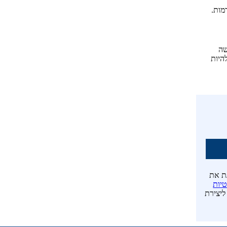
מות.
שה
היות
ת את
טיות
ליצירת