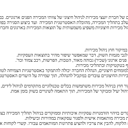
ל חברת יועצי מכירות לניהול חיצוני של צוותי המכירה הפנים ארגוניים. ב
ל שלב בתהליך המכירה, מהובלת האסטרטגית המכירה ועד ביצוע הסגירה בפוע
ל מכירות חיצוניות משפיע משמעותית על תוצאות המכירות בארגונים וחברו
יקור חוץ ניהול מכירות.
 לגבי מגמות השוק, דבר שמאפשר שיפור מהיר בתוצאות העסקיות.
ת פנים ארגוני (שכיר) גבוהה מאוד, הטבות, הפרשות, רכב צמוד וכד'.
ף בטקטיקות ובתהליכי מכירות.
מומחים חיצוניים, הנהלת החברה יכולה להתמקד באסטרטגיות הצמיחה לטוו
כירות החיצוניים עובדים במקביל להנהלה, תוך שמירה על היעדים האסטרטגי
 חוץ בניהול מכירות משתמשות בכלים טכנולוגיים מתקדמים לניהול לידים, 
יהול יעיל ומבוקר של המכירות, תוך התאמה לשינויים בשוק בזמן אמת.
ים בזיהוי הזדמנויות עסקיות איכותיות וממוקדים בניהול תהליך המכירה בצו
 מכירה מותאמות אישית ולסגור עסקאות במהירות וביעילות.
הלקוח, להבין את צרכיו ולהציע פתרונות המותאמים עבורו. קשרי לקוחות אי