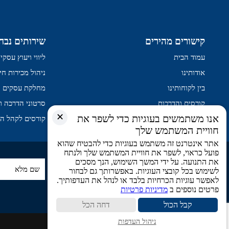
קישורים מהירים
שירותים נבח
עמוד הבית
ליווי ויעוץ עסק
אודותינו
ניהול מכירות חיצ
בין לקוחותינו
מחלקת עסקים
קורסים והדרכות
סרטוני הדרכה ו
✕
אנו משתמשים בעוגיות כדי לשפר את
שירותים
קורסים לקהל ה
חוויית המשתמש שלך
אתר אינטרנט זה משתמש בעוגיות כדי להבטיח שהוא
פועל כראוי, לשפר את חוויית המשתמש שלך ולנתח
את התנועה. על ידי המשך השימוש, הנך מסכים
הירשמו לניוזלטר שלנו
לשימוש בכל קובצי העוגיות. באפשרותך גם לבחור
לאפשר עוגיות הכרחיות בלבד או לנהל את העדפותיך.
פרטים נוספים ב
מדיניות פרטיות
קבל הכול
דחה הכל
ניהול העדפות
כל הזכויות שמורות © 2026