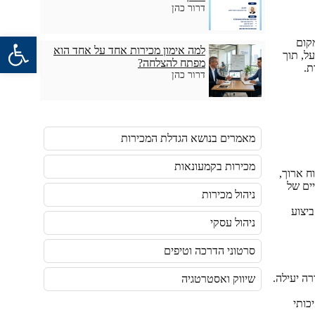
דרור כהן
פתח סרגל 
מקום
למה אימון מכירות אחד על אחד הוא
ל, תוך
מפתח להצלחה?
ת.
דרור כהן
מאמרים בנושא הגדלת המכירות
מכירות בקמעונאות
ח ארוך,
ים של
ניהול מכירות
ביצוע
ניהול עסקי
סרטוני הדרכה וטיפים
רה יעילה.
שיווק ואסטרטגיה
כותי